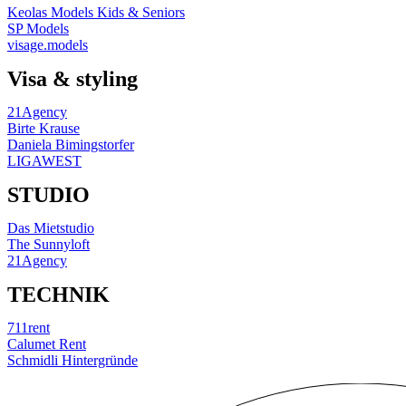
Keolas Models Kids & Seniors
SP Models
visage.models
Visa & styling
21Agency
Birte Krause
Daniela Bimingstorfer
LIGAWEST
STUDIO
Das Mietstudio
The Sunnyloft
21Agency
TECHNIK
711rent
Calumet Rent
Schmidli Hintergründe