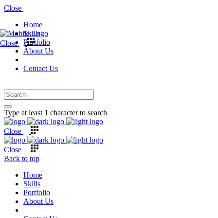
Close
Home
Skills
Portfolio
Close
About Us
Contact Us
Type at least 1 character to search
Close
Close
Back to top
Home
Skills
Portfolio
About Us