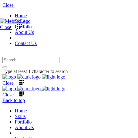
Close
Home
Skills
Portfolio
Close
About Us
Contact Us
Type at least 1 character to search
Close
Close
Back to top
Home
Skills
Portfolio
About Us