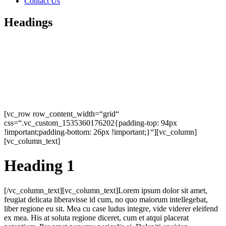
Contact Us
Headings
[vc_row row_content_width=“grid“
css=“.vc_custom_1535360176202{padding-top: 94px
!important;padding-bottom: 26px !important;}“][vc_column]
[vc_column_text]
Heading 1
[/vc_column_text][vc_column_text]Lorem ipsum dolor sit amet,
feugiat delicata liberavisse id cum, no quo maiorum intellegebat,
liber regione eu sit. Mea cu case ludus integre, vide viderer eleifend
ex mea. His at soluta regione diceret, cum et atqui placerat