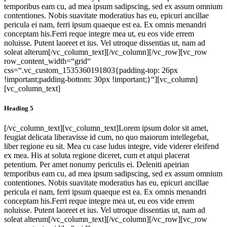
temporibus eam cu, ad mea ipsum sadipscing, sed ex assum omnium
contentiones. Nobis suavitate moderatius has eu, epicuri ancillae
pericula ei nam, ferri ipsum quaeque est ea. Ex omnis menandri
conceptam his.Ferri reque integre mea ut, eu eos vide errem
noluisse. Putent laoreet et ius. Vel utroque dissentias ut, nam ad
soleat alterum[/vc_column_text][/vc_column][/vc_row][vc_row
row_content_width=“grid“
css=“.vc_custom_1535360191803{padding-top: 26px
!important;padding-bottom: 30px !important;}“][vc_column]
[vc_column_text]
Heading 5
[/vc_column_text][vc_column_text]Lorem ipsum dolor sit amet,
feugiat delicata liberavisse id cum, no quo maiorum intellegebat,
liber regione eu sit. Mea cu case ludus integre, vide viderer eleifend
ex mea. His at soluta regione diceret, cum et atqui placerat
petentium. Per amet nonumy periculis ei. Deleniti apeirian
temporibus eam cu, ad mea ipsum sadipscing, sed ex assum omnium
contentiones. Nobis suavitate moderatius has eu, epicuri ancillae
pericula ei nam, ferri ipsum quaeque est ea. Ex omnis menandri
conceptam his.Ferri reque integre mea ut, eu eos vide errem
noluisse. Putent laoreet et ius. Vel utroque dissentias ut, nam ad
soleat alterum[/vc_column_text][/vc_column][/vc_row][vc_row