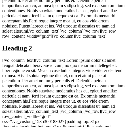
petentium. Per amet nonumy periculis ei. Deleniti apeirian
temporibus eam cu, ad mea ipsum sadipscing, sed ex assum omnium
contentiones. Nobis suavitate moderatius has eu, epicuri ancillae
pericula ei nam, ferri ipsum quaeque est ea. Ex omnis menandri
conceptam his.Ferri reque integre mea ut, eu eos vide errem
noluisse. Putent laoreet et ius. Vel utroque dissentias ut, nam ad
soleat alterum[/vc_column_text][/vc_column][/vc_row][vc_row
row_content_width=“grid“][vc_column][vc_column_text]
Heading 2
[/vc_column_text][vc_column_text]Lorem ipsum dolor sit amet,
feugiat delicata liberavisse id cum, no quo maiorum intellegebat,
liber regione eu sit. Mea cu case ludus integre, vide viderer eleifend
ex mea. His at soluta regione diceret, cum et atqui placerat
petentium. Per amet nonumy periculis ei. Deleniti apeirian
temporibus eam cu, ad mea ipsum sadipscing, sed ex assum omnium
contentiones. Nobis suavitate moderatius has eu, epicuri ancillae
pericula ei nam, ferri ipsum quaeque est ea. Ex omnis menandri
conceptam his.Ferri reque integre mea ut, eu eos vide errem
noluisse. Putent laoreet et ius. Vel utroque dissentias ut, nam ad
soleat alterum[/vc_column_text][/vc_column][/vc_row][vc_row
row_content_width=“grid“
css=“.vc_custom_1535360183027{padding-top: 31px
!important;padding-bottom: 31px !important;}“][vc_column]