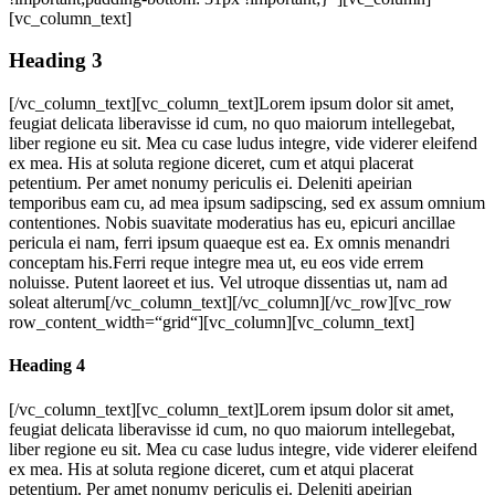
[vc_column_text]
Heading 3
[/vc_column_text][vc_column_text]Lorem ipsum dolor sit amet,
feugiat delicata liberavisse id cum, no quo maiorum intellegebat,
liber regione eu sit. Mea cu case ludus integre, vide viderer eleifend
ex mea. His at soluta regione diceret, cum et atqui placerat
petentium. Per amet nonumy periculis ei. Deleniti apeirian
temporibus eam cu, ad mea ipsum sadipscing, sed ex assum omnium
contentiones. Nobis suavitate moderatius has eu, epicuri ancillae
pericula ei nam, ferri ipsum quaeque est ea. Ex omnis menandri
conceptam his.Ferri reque integre mea ut, eu eos vide errem
noluisse. Putent laoreet et ius. Vel utroque dissentias ut, nam ad
soleat alterum[/vc_column_text][/vc_column][/vc_row][vc_row
row_content_width=“grid“][vc_column][vc_column_text]
Heading 4
[/vc_column_text][vc_column_text]Lorem ipsum dolor sit amet,
feugiat delicata liberavisse id cum, no quo maiorum intellegebat,
liber regione eu sit. Mea cu case ludus integre, vide viderer eleifend
ex mea. His at soluta regione diceret, cum et atqui placerat
petentium. Per amet nonumy periculis ei. Deleniti apeirian