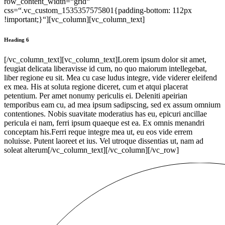
row_content_width=“grid“
css=“.vc_custom_1535357575801{padding-bottom: 112px
!important;}“][vc_column][vc_column_text]
Heading 6
[/vc_column_text][vc_column_text]Lorem ipsum dolor sit amet,
feugiat delicata liberavisse id cum, no quo maiorum intellegebat,
liber regione eu sit. Mea cu case ludus integre, vide viderer eleifend
ex mea. His at soluta regione diceret, cum et atqui placerat
petentium. Per amet nonumy periculis ei. Deleniti apeirian
temporibus eam cu, ad mea ipsum sadipscing, sed ex assum omnium
contentiones. Nobis suavitate moderatius has eu, epicuri ancillae
pericula ei nam, ferri ipsum quaeque est ea. Ex omnis menandri
conceptam his.Ferri reque integre mea ut, eu eos vide errem
noluisse. Putent laoreet et ius. Vel utroque dissentias ut, nam ad
soleat alterum[/vc_column_text][/vc_column][/vc_row]