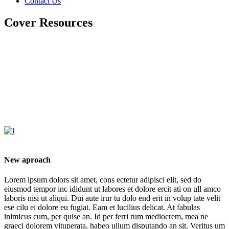
Contact Us
Cover Resources
New aproach
Lorem ipsum dolors sit amet, cons ectetur adipisci elit, sed do
eiusmod tempor inc ididunt ut labores et dolore ercit ati on ull amco
laboris nisi ut aliqui. Dui aute irur tu dolo end erit in volup tate velit
ese cilu ei dolore eu fugiat. Eam et lucilius delicat. At fabulas
inimicus cum, per quise an. Id per ferri rum mediocrem, mea ne
graeci dolorem vituperata, habeo ullum disputando an sit. Veritus um