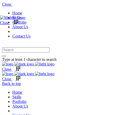
Close
Home
Skills
Portfolio
Close
About Us
Contact Us
Type at least 1 character to search
Close
Close
Back to top
Home
Skills
Portfolio
About Us