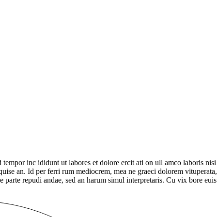
mpor inc ididunt ut labores et dolore ercit ati on ull amco laboris nisi ut
r quise an. Id per ferri rum mediocrem, mea ne graeci dolorem vituperata
ae parte repudi andae, sed an harum simul interpretaris. Cu vix bore e