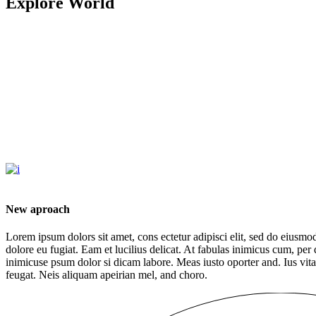
Explore World
New aproach
Lorem ipsum dolors sit amet, cons ectetur adipisci elit, sed do eiusmod te
dolore eu fugiat. Eam et lucilius delicat. At fabulas inimicus cum, pe
inimicuse psum dolor si dicam labore. Meas iusto oporter and. Ius vit
feugat. Neis aliquam apeirian mel, and choro.