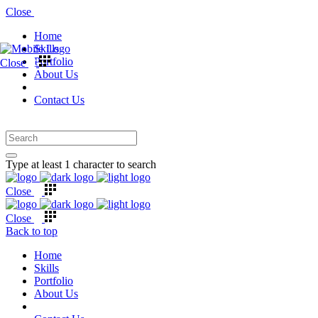
Close
Home
Skills
Portfolio
Close
About Us
Contact Us
Type at least 1 character to search
Close
Close
Back to top
Home
Skills
Portfolio
About Us