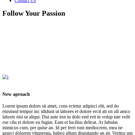
Contact Us
Follow Your Passion
New aproach
Lorem ipsum dolors sit amet, cons ectetur adipisci elit, sed do
eiusmod tempor inc ididunt ut labores et dolore ercit ati on ull amco
laboris nisi ut aliqui. Dui aute irur tu dolo end erit in volup tate velit
ese cilu ei dolore eu fugiat. Eam et lucilius delicat. At fabulas
inimicus cum, per quise an. Id per ferri rum mediocrem, mea ne
graeci dolorem vituperata, habeo ullum disputando an sit. Veritus um